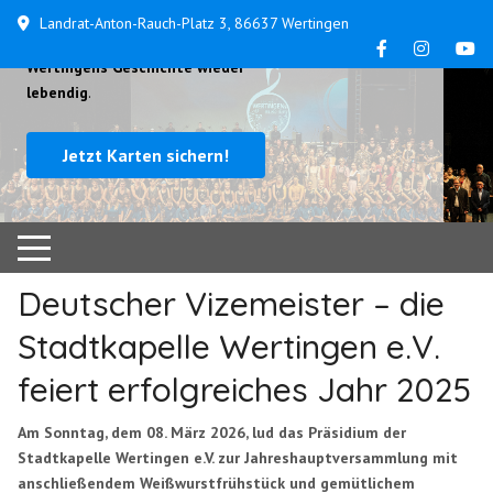
Landrat-Anton-Rauch-Platz 3, 86637 Wertingen
...
am 24. und 25. Oktober machen wir
Wertingens Geschichte wieder
lebendig
.
Jetzt Karten sichern!
Deutscher Vizemeister – die
Stadtkapelle Wertingen e.V.
feiert erfolgreiches Jahr 2025
Am Sonntag, dem 08. März 2026, lud das Präsidium der
Stadtkapelle Wertingen e.V. zur Jahreshauptversammlung mit
anschließendem Weißwurstfrühstück und gemütlichem