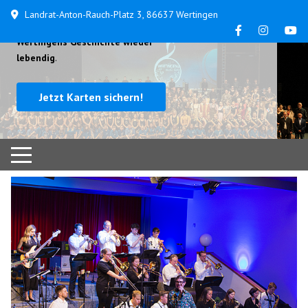
Landrat-Anton-Rauch-Platz 3, 86637 Wertingen
...
am 24. und 25. Oktober machen wir
Wertingens Geschichte wieder
lebendig
.
Jetzt Karten sichern!