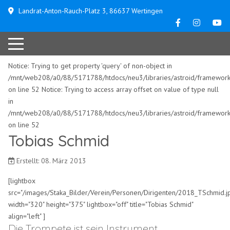
Landrat-Anton-Rauch-Platz 3, 86637 Wertingen
Notice: Trying to get property 'query' of non-object in
/mnt/web208/a0/88/5171788/htdocs/neu3/libraries/astroid/framework/
on line 52 Notice: Trying to access array offset on value of type null
in
/mnt/web208/a0/88/5171788/htdocs/neu3/libraries/astroid/framework/
on line 52
Tobias Schmid
Erstellt: 08. März 2013
[lightbox
src="/images/Staka_Bilder/Verein/Personen/Dirigenten/2018_TSchmid.j
width="320" height="375" lightbox="off" title="Tobias Schmid"
align="left" ]
Die Trompete ist sein Instrument