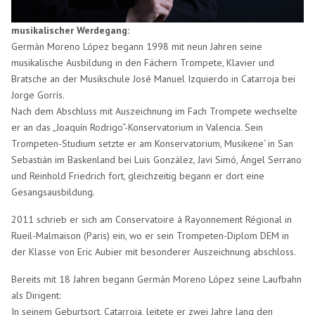
musikalischer Werdegang:
Germán Moreno López begann 1998 mit neun Jahren seine
musikalische Ausbildung in den Fächern Trompete, Klavier und
Bratsche an der Musikschule José Manuel Izquierdo in Catarroja bei
Jorge Gorrís.
Nach dem Abschluss mit Auszeichnung im Fach Trompete wechselte
er an das „Joaquín Rodrigo“-Konservatorium in Valencia. Sein
Trompeten-Studium setzte er am Konservatorium, Musikene‘ in San
Sebastián im Baskenland bei Luis González, Javi Simó, Ángel Serrano
und Reinhold Friedrich fort, gleichzeitig begann er dort eine
Gesangsausbildung.
2011 schrieb er sich am Conservatoire á Rayonnement Régional in
Rueil-Malmaison (Paris) ein, wo er sein Trompeten-Diplom DEM in
der Klasse von Eric Aubier mit besonderer Auszeichnung abschloss.
Bereits mit 18 Jahren begann Germán Moreno López seine Laufbahn
als Dirigent:
In seinem Geburtsort, Catarroja, leitete er zwei Jahre lang den