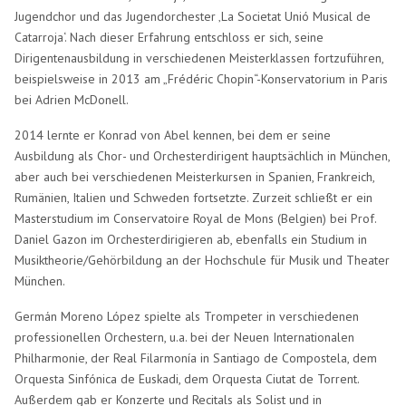
Jugendchor und das Jugendorchester ‚La Societat Unió Musical de
Catarroja‘. Nach dieser Erfahrung entschloss er sich, seine
Dirigentenausbildung in verschiedenen Meisterklassen fortzuführen,
beispielsweise in 2013 am „Frédéric Chopin“-Konservatorium in Paris
bei Adrien McDonell.
2014 lernte er Konrad von Abel kennen, bei dem er seine
Ausbildung als Chor- und Orchesterdirigent hauptsächlich in München,
aber auch bei verschiedenen Meisterkursen in Spanien, Frankreich,
Rumänien, Italien und Schweden fortsetzte. Zurzeit schließt er ein
Masterstudium im Conservatoire Royal de Mons (Belgien) bei Prof.
Daniel Gazon im Orchesterdirigieren ab, ebenfalls ein Studium in
Musiktheorie/Gehörbildung an der Hochschule für Musik und Theater
München.
Germán Moreno López spielte als Trompeter in verschiedenen
professionellen Orchestern, u.a. bei der Neuen Internationalen
Philharmonie, der Real Filarmonía in Santiago de Compostela, dem
Orquesta Sinfónica de Euskadi, dem Orquesta Ciutat de Torrent.
Außerdem gab er Konzerte und Recitals als Solist und in