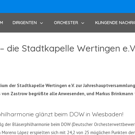
UM
DIRIGENTEN
ORCHESTER
KLINGENDE NACHRI
 die Stadtkapelle Wertingen e.V.
dium der Stadtkapelle Wertingen e.V. zur Jahreshauptversammlu
us von Zastrow begrüßte alle Anwesenden, und Markus Brinkmann
rphilharmonie glänzt beim DOW in Wiesbaden!
lg der Bläserphilharmonie beim DOW (Deutscher Orchesterwettbewerb)
n Moreno López erspielten sich mit 24,2 von 25 möglichen Punkten de