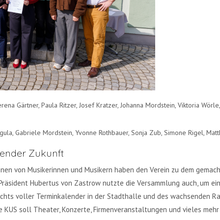
r, Verena Gärtner, Paula Ritzer, Josef Kratzer, Johanna Mordstein, Viktoria Wö
e Zegula, Gabriele Mordstein, Yvonne Rothbauer, Sonja Zub, Simone Rigel, Matt
zender Zukunft
onen von Musikerinnen und Musikern haben den Verein zu dem gemacht
 Präsident Hubertus von Zastrow nutzte die Versammlung auch, um ei
chts voller Terminkalender in der Stadthalle und des wachsenden Raum
ie KUS soll Theater, Konzerte, Firmenveranstaltungen und vieles me