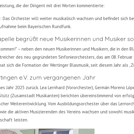
istung, die der Dirigent mit drei Worten kommentierte:
ar: Das Orchester will weiter musikalisch wachsen und befindet sich b
Aufnahme beim Bayerischen Rundfunk.
apelle begrüßt neue Musikerinnen und Musiker so
ommen!" – neben den neuen Musikerinnen und Musikern, die in den Bl
reicher des neu gegründeten Sinfonieorchesters, das am 08. Februar
at sich die Formation der Wertinger Blasmusik, seit diesem Jahr als 
ertingen e.V. zum vergangenen Jahr
iches Jahr 2025 zurück. Lea Lernhard (Vororchester), Germán Moreno Ló
ütz (Zusamstadt Musikanten) berichten übereinstimmend von erfolgr
her Weiterentwicklung. Vom Ausbildungsorchester über das Lernorch
, wie die aktiven Musizierenden des Vereins wachsen und sowohl musi
schaft leisten.