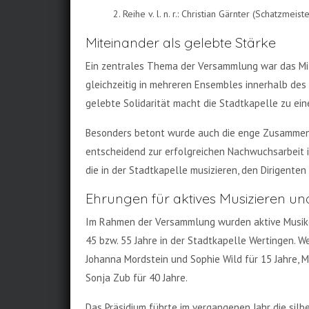
2. Reihe v. l. n. r.: Christian Gärnter (Schatzm
Miteinander als gelebte Stärke
Ein zentrales Thema der Versammlung war das Mite
gleichzeitig in mehreren Ensembles innerhalb des 
gelebte Solidarität macht die Stadtkapelle zu ei
Besonders betont wurde auch die enge Zusammenar
entscheidend zur erfolgreichen Nachwuchsarbeit i
die in der Stadtkapelle musizieren, den Dirigente
Ehrungen für aktives Musizieren un
Im Rahmen der Versammlung wurden aktive Musiker
45 bzw. 55 Jahre in der Stadtkapelle Wertingen. We
Johanna Mordstein und Sophie Wild für 15 Jahre, Ma
Sonja Zub für 40 Jahre.
Das Präsidium führte im vergangenen Jahr die sil