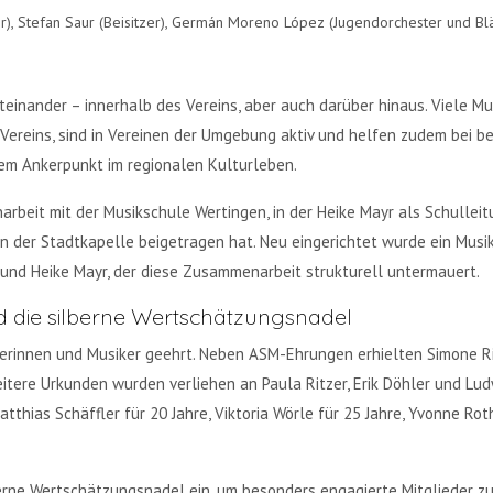
eister), Stefan Saur (Beisitzer), Germán Moreno López (Jugendorchester und B
inander – innerhalb des Vereins, aber auch darüber hinaus. Viele Mu
Vereins, sind in Vereinen der Umgebung aktiv und helfen zudem bei be
nem Ankerpunkt im regionalen Kulturleben.
beit mit der Musikschule Wertingen, in der Heike Mayr als Schullei
n der Stadtkapelle beigetragen hat. Neu eingerichtet wurde ein Musik
n und Heike Mayr, der diese Zusammenarbeit strukturell untermauert.
d die silberne Wertschätzungsnadel
innen und Musiker geehrt. Neben ASM-Ehrungen erhielten Simone Rig
itere Urkunden wurden verliehen an Paula Ritzer, Erik Döhler und Ludw
tthias Schäffler für 20 Jahre, Viktoria Wörle für 25 Jahre, Yvonne Ro
berne Wertschätzungsnadel ein, um besonders engagierte Mitglieder zu