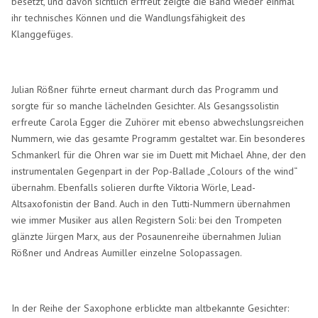
besetzt, und davon sichtlich erfreut zeigte die Band wieder einmal
ihr technisches Können und die Wandlungsfähigkeit des
Klanggefüges.
Julian Rößner führte erneut charmant durch das Programm und
sorgte für so manche lächelnden Gesichter. Als Gesangssolistin
erfreute Carola Egger die Zuhörer mit ebenso abwechslungsreichen
Nummern, wie das gesamte Programm gestaltet war. Ein besonderes
Schmankerl für die Ohren war sie im Duett mit Michael Ahne, der den
instrumentalen Gegenpart in der Pop-Ballade „Colours of the wind“
übernahm. Ebenfalls solieren durfte Viktoria Wörle, Lead-
Altsaxofonistin der Band. Auch in den Tutti-Nummern übernahmen
wie immer Musiker aus allen Registern Soli: bei den Trompeten
glänzte Jürgen Marx, aus der Posaunenreihe übernahmen Julian
Rößner und Andreas Aumiller einzelne Solopassagen.
In der Reihe der Saxophone erblickte man altbekannte Gesichter: