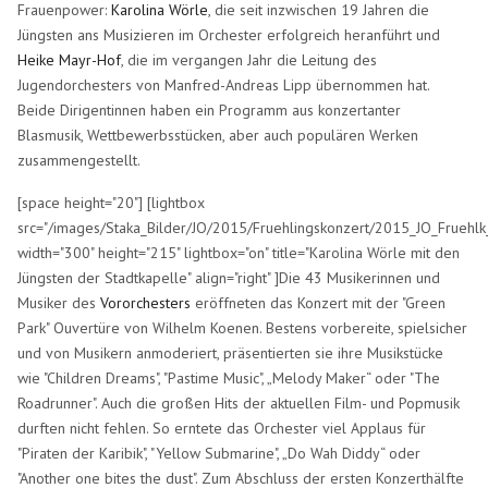
Frauenpower:
Karolina Wörle
, die seit inzwischen 19 Jahren die
Jüngsten ans Musizieren im Orchester erfolgreich heranführt und
Heike Mayr-Hof
, die im vergangen Jahr die Leitung des
Jugendorchesters von Manfred-Andreas Lipp übernommen hat.
Beide Dirigentinnen haben ein Programm aus konzertanter
Blasmusik, Wettbewerbsstücken, aber auch populären Werken
zusammengestellt.
[space height="20"] [lightbox
src="/images/Staka_Bilder/JO/2015/Fruehlingskonzert/2015_JO_Fruehlk_
width="300" height="215" lightbox="on" title="Karolina Wörle mit den
Jüngsten der Stadtkapelle" align="right" ]Die 43 Musikerinnen und
Musiker des
Vororchesters
eröffneten das Konzert mit der "Green
Park" Ouvertüre von Wilhelm Koenen. Bestens vorbereite, spielsicher
und von Musikern anmoderiert, präsentierten sie ihre Musikstücke
wie "Children Dreams", "Pastime Music", „Melody Maker“ oder "The
Roadrunner". Auch die großen Hits der aktuellen Film- und Popmusik
durften nicht fehlen. So erntete das Orchester viel Applaus für
"Piraten der Karibik", "Yellow Submarine", „Do Wah Diddy“ oder
"Another one bites the dust". Zum Abschluss der ersten Konzerthälfte