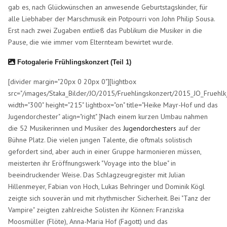
gab es, nach Glückwünschen an anwesende Geburtstagskinder, für
alle Liebhaber der Marschmusik ein Potpourri von John Philip Sousa.
Erst nach zwei Zugaben entließ das Publikum die Musiker in die
Pause, die wie immer vom Elternteam bewirtet wurde.
Fotogalerie Frühlingskonzert (Teil 1)
[divider margin="20px 0 20px 0"][lightbox
src="/images/Staka_Bilder/JO/2015/Fruehlingskonzert/2015_JO_Fruehlk_
width="300" height="215" lightbox="on" title="Heike Mayr-Hof und das
Jugendorchester" align="right" ]Nach einem kurzen Umbau nahmen
die 52 Musikerinnen und Musiker des
Jugendorchesters
auf der
Bühne Platz. Die vielen jungen Talente, die oftmals solistisch
gefordert sind, aber auch in einer Gruppe harmonieren müssen,
meisterten ihr Eröffnungswerk "Voyage into the blue" in
beeindruckender Weise. Das Schlagzeugregister mit Julian
Hillenmeyer, Fabian von Hoch, Lukas Behringer und Dominik Kögl
zeigte sich souverän und mit rhythmischer Sicherheit. Bei "Tanz der
Vampire" zeigten zahlreiche Solisten ihr Können: Franziska
Moosmüller (Flöte), Anna-Maria Hof (Fagott) und das