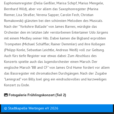
Euphoniumregister (Delia Geißler, Marisa Schipf, Marius Mengele,
Bernhard Wild), aber vor allem das Saxophonregister (Marina
Riemer, Lisa Straßer, Verena Sapper, Carolin Fech, Christian
Romakowski) glänzten bei den schönsten Melodien des Musicals.
Nach der "Yorkshire Ballade" von James Barnes, würdigte das
Orchester den im letzten Jahr verstorbenen Entertainer Udo Jürgens
mit einem Medley seiner Hits. Dabei kamen die Bigband erprobten
Trompeten (Michael Schäffler, Rainer Demmler) und ihre Kollegen
(Philipp Konle, Sebastian Leichtle, Andreas Weiß) voll zur Geltung.
Auch fürs tiefe Register war etwas dabei: Zum Abschluss des
Konzerts spielte auch das Jugendorchester einen Marsch. Der
englische Marsch "BB and CF" von James Ord Hume fordert vor allem
das Bassregister mit chromatischen Durchgängen. Nach der Zugabe
"Leningrad" von Billy Joel ging ein eindrucksvolles und kurzweiliges
Konzert zu Ende.
Fotogalerie Frühlingskonzert (Teil 2)
© Stadtkapelle Wertingen eV 2026