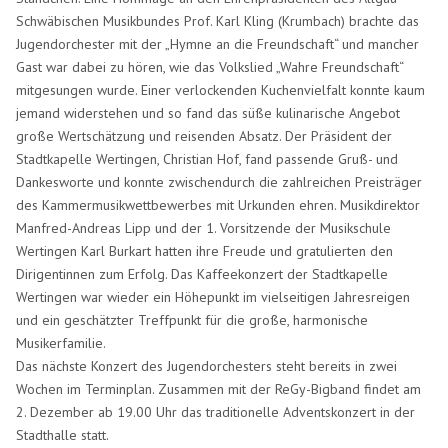
Schwäbischen Musikbundes Prof. Karl Kling (Krumbach) brachte das
Jugendorchester mit der „Hymne an die Freundschaft“ und mancher
Gast war dabei zu hören, wie das Volkslied „Wahre Freundschaft“
mitgesungen wurde. Einer verlockenden Kuchenvielfalt konnte kaum
jemand widerstehen und so fand das süße kulinarische Angebot
große Wertschätzung und reisenden Absatz. Der Präsident der
Stadtkapelle Wertingen, Christian Hof, fand passende Gruß- und
Dankesworte und konnte zwischendurch die zahlreichen Preisträger
des Kammermusikwettbewerbes mit Urkunden ehren. Musikdirektor
Manfred-Andreas Lipp und der 1. Vorsitzende der Musikschule
Wertingen Karl Burkart hatten ihre Freude und gratulierten den
Dirigentinnen zum Erfolg. Das Kaffeekonzert der Stadtkapelle
Wertingen war wieder ein Höhepunkt im vielseitigen Jahresreigen
und ein geschätzter Treffpunkt für die große, harmonische
Musikerfamilie.
Das nächste Konzert des Jugendorchesters steht bereits in zwei
Wochen im Terminplan. Zusammen mit der ReGy-Bigband findet am
2. Dezember ab 19.00 Uhr das traditionelle Adventskonzert in der
Stadthalle statt.