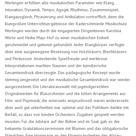
Wertingen erfüllten alle musikalischen Parameter wie Klang,
Intonation, Dynamik, Tempo, Agogik, Rhythmus, Zusammenspiel,
Klangausgleich, Phrasierung und Artikulation vortrefflich, denn die
klangvollen Unterrichtsergebnisse der Kaderschmiede Musikschule
Wertingen wurden durch die engagierten Dirigentinnen Karolina
Wörle und Heike Mayr-Hof zu einer musikalischen Einheit
geschmiedet und gekonnt gebündelt. Jeder Klangkörper verfügte
über eine ausgewogene Besetzung von Holzbläsern, Blechbläsern
und Perkussion. Ansteckende Spielfreude und werktreue
Interpretationen machten Staunen und der künstlerische
Gesamteindruck überzeugte. Das pädagogische Konzept wurde
stimmig umgesetzt und der musikalische Gesamteindruck war wieder
ausgezeichnet. Die Literaturauswahl mit jugendgerechten
Originalwerken für Blasorchester und die tollen Arrangements aus
Film- und Popmusik, die einerseits anspruchsvoll waren andererseits
aber auch gut unterhielten war optimal und das Publikum dankte mit
Beifall, so dass von beiden Orchestern Zugaben gespielt werden
mussten. Für die Jubilare auf der Bühne und im Saal gab es die
bekannte Gratulationszeremonie mit Blumen und das obligatorische
Ständchen. Eine Hommage an den Ehrenpräsidenten des Allgäu-