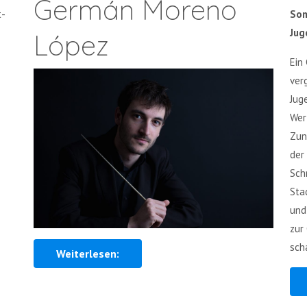
Germán Moreno
t-
Som
Jug
López
Ein
ver
Jug
Wer
Zun
der
Sch
Sta
und
zur
sch
Weiterlesen: