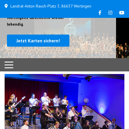
Landrat-Anton-Rauch-Platz 3, 86637 Wertingen
...
am 24. und 25. Oktober machen wir
Wertingens Geschichte wieder
lebendig
.
Jetzt Karten sichern!