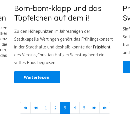
Bom-bom-klapp und das
P
en
Tüpfelchen auf dem i!
S
zen
Sin
Zu den Höhepunkten im Jahresreigen der
ker
Sol
senz
Stadtkapelle Wertingen gehört das Frühlingskonzert
die
tra
in der Stadthalle und deshalb konnte der
Präsident
ium,
und
des Vereins, Christian Hof, am Samstagabend ein
 das
volles Haus begrüßen.
Weiterlesen:
1
2
3
4
5