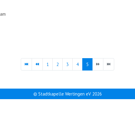
nam
1
2
3
4
5
© Stadtkapelle Wertingen eV 2026